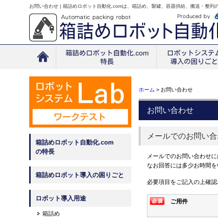
お問い合わせ | 箱詰めロボット自動化.comは、箱詰め、製罐、容器供給、搬送・整列の
ホーム
>
お問い合わせ
お問い合わせ
メールでのお問い合
箱詰めロボット自動化.com
の特長
メールでのお問い合わせに
なお回答には多少お時間を
箱詰めロボット導入の困りごと
必要項目をご記入の上確認
ロボット導入用途
ご用件
箱詰め