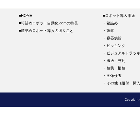
■
HOME
■
ロボット導入用途
■
箱詰めロボット自動化.comの特長
・
箱詰め
■
箱詰めロボット導入の困りごと
・
製罐
・
容器供給
・
ピッキング
・
ビジュアルトラッ
・
搬送・整列
・
包装・梱包
・
画像検査
・
その他（組付・挿
Copyrigh