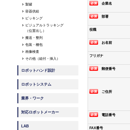
企業名
製罐
容器供給
部署
ピッキング
ビジュアルトラッキング
役職
（位置出し）
搬送・整列
お名前
包装・梱包
画像検査
フリガナ
その他（組付・挿入）
郵便番号
ロボットハンド設計
ロボットシステム
ご住所
業界・ワーク
対応ロボットメーカー
電話番号
LAB
FAX番号